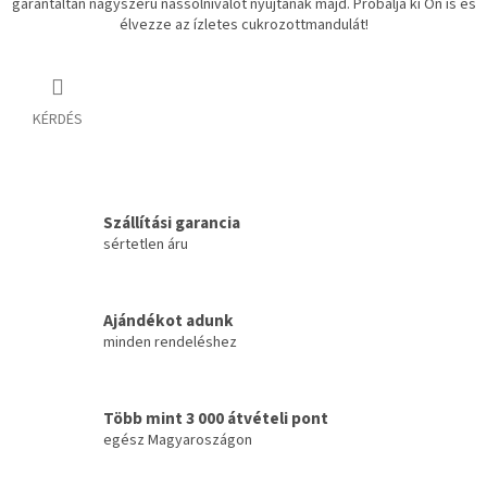
garantáltan nagyszerű nassolnivalót nyújtanak majd. Próbálja ki Ön is és
élvezze az ízletes cukrozottmandulát!
KÉRDÉS
Szállítási garancia
sértetlen áru
Ajándékot adunk
minden rendeléshez
Több mint 3 000 átvételi pont
egész Magyaroszágon