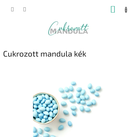
Ugrás
KOSÁR
a
fő
tartalomhoz
Cukrozott mandula kék