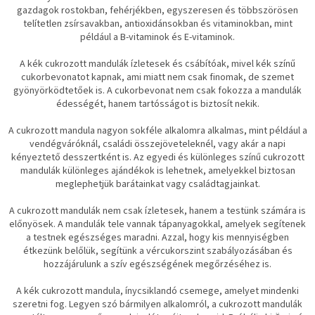
gazdagok rostokban, fehérjékben, egyszeresen és többszörösen
telítetlen zsírsavakban, antioxidánsokban és vitaminokban, mint
például a B-vitaminok és E-vitaminok.
A kék cukrozott mandulák ízletesek és csábítóak, mivel kék színű
cukorbevonatot kapnak, ami miatt nem csak finomak, de szemet
gyönyörködtetőek is. A cukorbevonat nem csak fokozza a mandulák
édességét, hanem tartósságot is biztosít nekik.
A cukrozott mandula nagyon sokféle alkalomra alkalmas, mint például a
vendégváróknál, családi összejöveteleknél, vagy akár a napi
kényeztető desszertként is. Az egyedi és különleges színű cukrozott
mandulák különleges ajándékok is lehetnek, amelyekkel biztosan
meglephetjük barátainkat vagy családtagjainkat.
A cukrozott mandulák nem csak ízletesek, hanem a testünk számára is
előnyösek. A mandulák tele vannak tápanyagokkal, amelyek segítenek
a testnek egészséges maradni. Azzal, hogy kis mennyiségben
étkezünk belőlük, segítünk a vércukorszint szabályozásában és
hozzájárulunk a szív egészségének megőrzéséhez is.
A kék cukrozott mandula, ínycsiklandó csemege, amelyet mindenki
szeretni fog. Legyen szó bármilyen alkalomról, a cukrozott mandulák