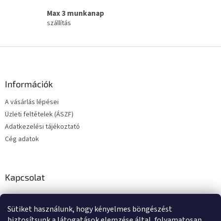
Max 3 munkanap
szállítás
L
á
b
l
Információk
é
A vásárlás lépései
c
Üzleti feltételek (ÁSZF)
Adatkezelési tájékoztató
Cég adatok
Kapcsolat
+36203789787
Sütiket használunk, hogy kényelmes böngészést
biztosítsunk a látogatások elemzése által, folyamatosan